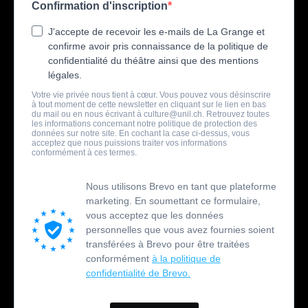
Confirmation d'inscription
J'accepte de recevoir les e-mails de La Grange et
confirme avoir pris connaissance de la politique de
confidentialité du théâtre ainsi que des mentions
légales.
Votre vie privée nous tient à cœur. Vous pouvez vous désinscrire
à tout moment de cette newsletter en cliquant sur le lien en bas
du mail ou en nous écrivant à
culture@unil.ch
. Retrouvez toutes
les informations concernant notre politique de protection des
données sur notre site. En cochant la case ci-dessus, vous
acceptez que nous puissions traiter vos informations
conformément à ces termes.
Nous utilisons Brevo en tant que plateforme
marketing. En soumettant ce formulaire,
vous acceptez que les données
personnelles que vous avez fournies soient
transférées à Brevo pour être traitées
conformément
à la politique de
confidentialité de Brevo.